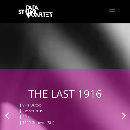
THE LAST 1916
| Villa Dutoit
| 9 mars 2019
| 20h
| 1209 Genève (SUI)